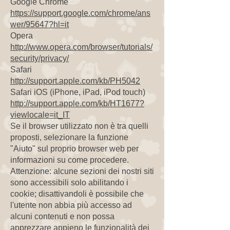
Google Chrome
https://support.google.com/chrome/ans
wer/95647?hl=it
Opera
http://www.opera.com/browser/tutorials/
security/privacy/
Safari
http://support.apple.com/kb/PH5042
Safari iOS (iPhone, iPad, iPod touch)
http://support.apple.com/kb/HT1677?
viewlocale=it_IT
Se il browser utilizzato non è tra quelli
proposti, selezionare la funzione
"Aiuto" sul proprio browser web per
informazioni su come procedere.
Attenzione: alcune sezioni dei nostri siti
sono accessibili solo abilitando i
cookie; disattivandoli è possibile che
l'utente non abbia più accesso ad
alcuni contenuti e non possa
apprezzare appieno le funzionalità dei