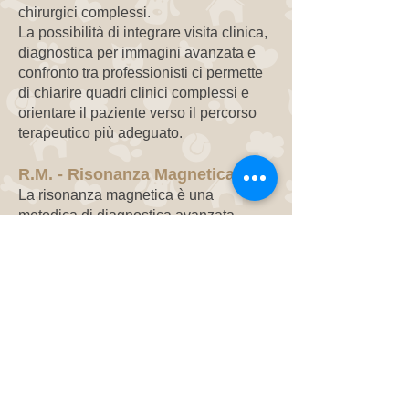
chirurgici complessi.
La possibilità di integrare visita clinica,
diagnostica per immagini avanzata e
confronto tra professionisti ci permette
di chiarire quadri clinici complessi e
orientare il paziente verso il percorso
terapeutico più adeguato.
R.M. - Risonanza Magnetica
La risonanza magnetica è una
metodica di diagnostica avanzata
particolarmente importante nello studio
delle patologie neurologiche.
In molti casi, dopo una visita
neurologica accurata, la risonanza
magnetica consente di confermare o
approfondire il sospetto diagnostico,
fornendo immagini dettagliate del
sistema nervoso centrale, del midollo
spinale e di altre strutture anatomiche.