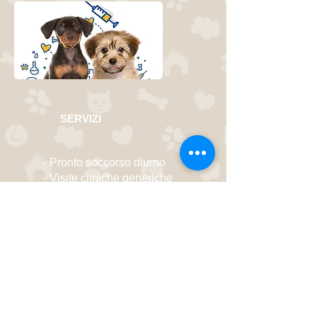
SERVIZI
- Pronto soccorso diurno
- Visite cliniche generiche
- Visite cliniche
specialistiche
- Formulazione diete
personalizzate
- Vaccinazioni
- Visite domiciliari
- Microchip
- Diagnostica per immagini