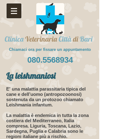
Clinica
Veterinaria
Città
di
Bari
Chiamaci ora per fissare un appuntamento
080.5568934
La leishmaniosi
E' una malattia parassitaria tipica del
cane e dell’uomo (antropozoonosi)
sostenuta da un protozoo chiamato
Leishmania infantum.
La malattia è endemica in tutta la zona
costiera del Mediterraneo, Italia
compresa. Liguria, Toscana, Lazio,
Sardegna, Puglia e Calabria sono le
regioni italiane più a rischio.