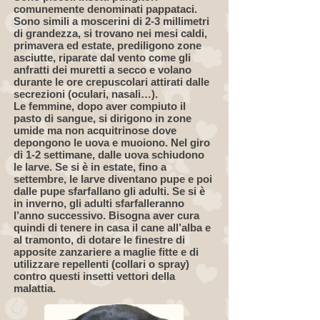
comunemente denominati pappataci.
Sono simili a moscerini di 2-3 millimetri
di grandezza, si trovano nei mesi caldi,
primavera ed estate, prediligono zone
asciutte, riparate dal vento come gli
anfratti dei muretti a secco e volano
durante le ore crepuscolari attirati dalle
secrezioni (oculari, nasali…).
Le femmine, dopo aver compiuto il
pasto di sangue, si dirigono in zone
umide ma non acquitrinose dove
depongono le uova e muoiono. Nel giro
di 1-2 settimane, dalle uova schiudono
le larve. Se si è in estate, fino a
settembre, le larve diventano pupe e poi
dalle pupe sfarfallano gli adulti. Se si è
in inverno, gli adulti sfarfalleranno
l’anno successivo. Bisogna aver cura
quindi di tenere in casa il cane all’alba e
al tramonto, di dotare le finestre di
apposite zanzariere a maglie fitte e di
utilizzare repellenti (collari o spray)
contro questi insetti vettori della
malattia.