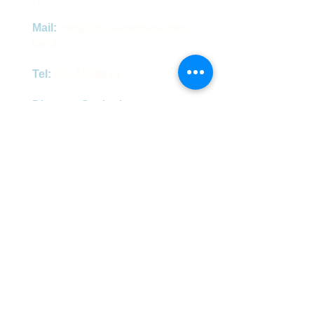
Mail:
info@clinicaveterinariacittadi
bari.it
Tel:
080.5568934
Direttore Sanitario
:
349.0750638
Direttore Sanitario Dott. Alessandro
Frate - Città di Bari s.r.l. P.IVA/C.F.:
06647750725
- Aut. San. Prot. N.
106 del 23/04/2009