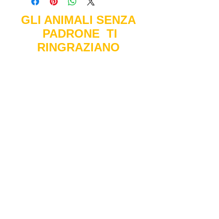
GLI ANIMALI SENZA
PADRONE TI
RINGRAZIANO
SERVIZI
- Pronto soccorso diurno
- Visite cliniche generiche
- Visite cliniche
specialistiche
- Formulazione diete
personalizzate
- Vaccinazioni
- Visite domiciliari
- Microchip