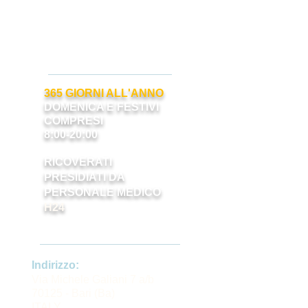
- Diagnostica per immagini
- Interventi chirurgici
ORARIO DI APERTURA
365 GIORNI ALL'ANNO
DOMENICA E FESTIVI
COMPRESI
8:00-20:00
RICOVERATI
PRESIDIATI DA
PERSONALE MEDICO
H24
RECAPITI
Indirizzo:
Via Michele Galiani 7 a/b
70125 - Bari (Ba)
ITALY